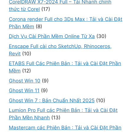
CorelDRAW X7-2024 Full – Tải Nhanh chính
thức từ Corel
(17)
Corona render Full cho 3Ds Max : Tải và Cài Đặt
Phần Mềm
(8)
Dịch Vụ Cài Phần Mềm Online Từ Xa
(30)
Enscape Full cài cho SketchUp, Rhinoceros,
Revit
(10)
ETABS Full Các Phiên Bản : Tải và Cài Đặt Phần
Mềm
(12)
Ghost Win 10
(9)
Ghost Win 11
(9)
Ghost Win 7 : Bản Chuẩn Nhất 2025
(10)
Lumion Pro Full các Phiên Bản : Tải và Cài Đặt
Phần Mền Nhanh
(13)
Mastercam các Phiên Bản : Tải và Cài Đặt Phần