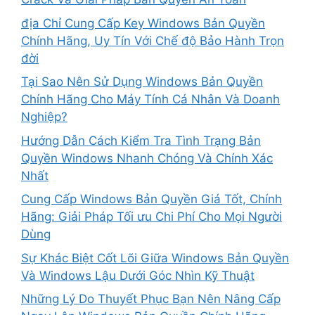
địa Chỉ Cung Cấp Key Windows Bản Quyền
Chính Hãng, Uy Tín Với Chế độ Bảo Hành Trọn
đời
Tại Sao Nên Sử Dụng Windows Bản Quyền
Chính Hãng Cho Máy Tính Cá Nhân Và Doanh
Nghiệp?
Hướng Dẫn Cách Kiểm Tra Tình Trạng Bản
Quyền Windows Nhanh Chóng Và Chính Xác
Nhất
Cung Cấp Windows Bản Quyền Giá Tốt, Chính
Hãng: Giải Pháp Tối ưu Chi Phí Cho Mọi Người
Dùng
Sự Khác Biệt Cốt Lõi Giữa Windows Bản Quyền
Và Windows Lậu Dưới Góc Nhìn Kỹ Thuật
Những Lý Do Thuyết Phục Bạn Nên Nâng Cấp