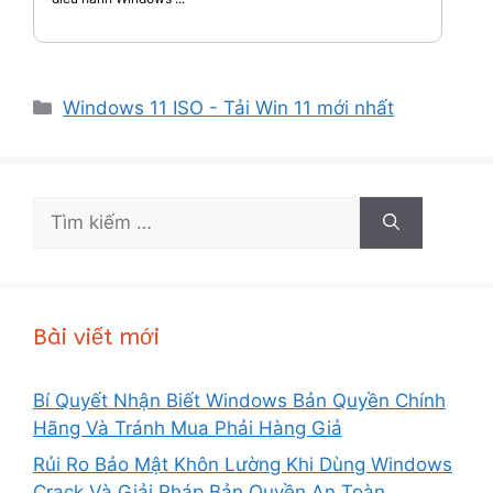
Danh
Windows 11 ISO - Tải Win 11 mới nhất
mục
Tìm
kiếm
cho:
Bài viết mới
Bí Quyết Nhận Biết Windows Bản Quyền Chính
Hãng Và Tránh Mua Phải Hàng Giả
Rủi Ro Bảo Mật Khôn Lường Khi Dùng Windows
Crack Và Giải Pháp Bản Quyền An Toàn