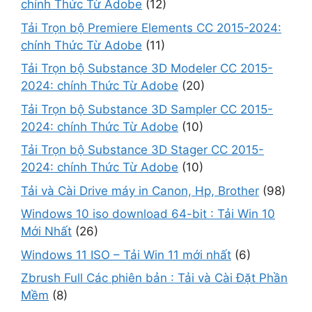
chính Thức Từ Adobe
(12)
Tải Trọn bộ Premiere Elements CC 2015-2024:
chính Thức Từ Adobe
(11)
Tải Trọn bộ Substance 3D Modeler CC 2015-
2024: chính Thức Từ Adobe
(20)
Tải Trọn bộ Substance 3D Sampler CC 2015-
2024: chính Thức Từ Adobe
(10)
Tải Trọn bộ Substance 3D Stager CC 2015-
2024: chính Thức Từ Adobe
(10)
Tải và Cài Drive máy in Canon, Hp, Brother
(98)
Windows 10 iso download 64-bit : Tải Win 10
Mới Nhất
(26)
Windows 11 ISO – Tải Win 11 mới nhất
(6)
Zbrush Full Các phiên bản : Tải và Cài Đặt Phần
Mềm
(8)