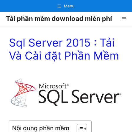
Chuyển
Menu
đến
Tải phần mềm download miễn phí
nội
Me
dung
Sql Server 2015 : Tải
Và Cài đặt Phần Mềm
Nội dung phần mềm