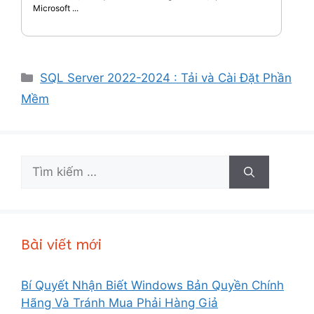
Microsoft ...
Danh
SQL Server 2022-2024 : Tải và Cài Đặt Phần
mục
Mềm
Tìm
kiếm
cho:
Bài viết mới
Bí Quyết Nhận Biết Windows Bản Quyền Chính
Hãng Và Tránh Mua Phải Hàng Giả