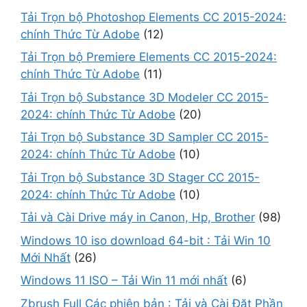
Tải Trọn bộ Photoshop Elements CC 2015-2024:
chính Thức Từ Adobe
(12)
Tải Trọn bộ Premiere Elements CC 2015-2024:
chính Thức Từ Adobe
(11)
Tải Trọn bộ Substance 3D Modeler CC 2015-
2024: chính Thức Từ Adobe
(20)
Tải Trọn bộ Substance 3D Sampler CC 2015-
2024: chính Thức Từ Adobe
(10)
Tải Trọn bộ Substance 3D Stager CC 2015-
2024: chính Thức Từ Adobe
(10)
Tải và Cài Drive máy in Canon, Hp, Brother
(98)
Windows 10 iso download 64-bit : Tải Win 10
Mới Nhất
(26)
Windows 11 ISO – Tải Win 11 mới nhất
(6)
Zbrush Full Các phiên bản : Tải và Cài Đặt Phần