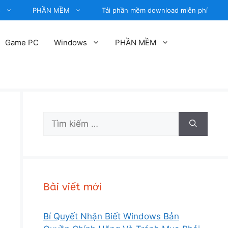
s
PHẦN MỀM
Tải phần mềm download miễn phí
Game PC
Windows
PHẦN MỀM
Tìm
kiếm
cho:
Bài viết mới
Bí Quyết Nhận Biết Windows Bản