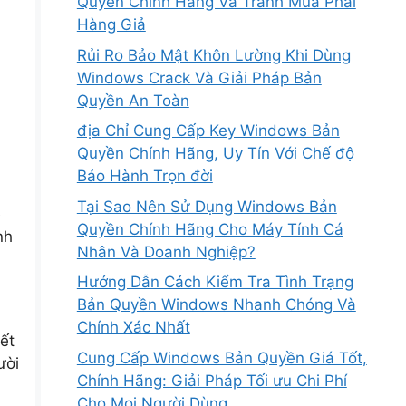
Quyền Chính Hãng Và Tránh Mua Phải
Hàng Giả
Rủi Ro Bảo Mật Khôn Lường Khi Dùng
Windows Crack Và Giải Pháp Bản
Quyền An Toàn
địa Chỉ Cung Cấp Key Windows Bản
Quyền Chính Hãng, Uy Tín Với Chế độ
Bảo Hành Trọn đời
Tại Sao Nên Sử Dụng Windows Bản
e
Quyền Chính Hãng Cho Máy Tính Cá
nh
Nhân Và Doanh Nghiệp?
Hướng Dẫn Cách Kiểm Tra Tình Trạng
Bản Quyền Windows Nhanh Chóng Và
Chính Xác Nhất
ết
Cung Cấp Windows Bản Quyền Giá Tốt,
ười
Chính Hãng: Giải Pháp Tối ưu Chi Phí
Cho Mọi Người Dùng