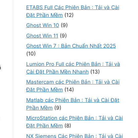
ETABS Full Các Phiên Bản : Tải và Cài
Đặt Phần Mềm
(12)
Ghost Win 10
(9)
Ghost Win 11
(9)
Ghost Win 7 : Bản Chuẩn Nhất 2025
(10)
Lumion Pro Full các Phiên Bản : Tải và
á
Cài Đặt Phần Mền Nhanh
(13)
Mastercam các Phiên Bản : Tải và Cài
Đặt Phần Mềm
(14)
Matlab các Phiên Bản : Tải và Cài Đặt
Phần Mềm
(9)
MicroStation các Phiên Bản : Tải và Cài
g
Đặt Phần Mềm
(8)
NX Siemens Các Phiên Bản : Tải và Cài