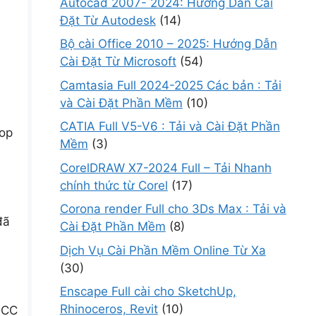
Autocad 2007- 2024: Hướng Dẫn Cài
Đặt Từ Autodesk
(14)
Bộ cài Office 2010 – 2025: Hướng Dẫn
Cài Đặt Từ Microsoft
(54)
Camtasia Full 2024-2025 Các bản : Tải
và Cài Đặt Phần Mềm
(10)
CATIA Full V5-V6 : Tải và Cài Đặt Phần
hop
Mềm
(3)
CorelDRAW X7-2024 Full – Tải Nhanh
chính thức từ Corel
(17)
Corona render Full cho 3Ds Max : Tải và
đã
Cài Đặt Phần Mềm
(8)
Dịch Vụ Cài Phần Mềm Online Từ Xa
(30)
Enscape Full cài cho SketchUp,
Rhinoceros, Revit
(10)
 CC