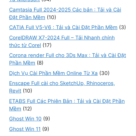
Camtasia Full 2024-2025 Các bản : Tải và Cài
Đặt Phần Mềm
(10)
CATIA Full V5-V6 : Tải và Cài Đặt Phần Mềm
(3)
CorelDRAW X7-2024 Full – Tải Nhanh chính
thức từ Corel
(17)
Corona render Full cho 3Ds Max : Tải và Cài Đặt
Phần Mềm
(8)
Dịch Vụ Cài Phần Mềm Online Từ Xa
(30)
Enscape Full cài cho SketchUp, Rhinoceros,
Revit
(10)
ETABS Full Các Phiên Bản : Tải và Cài Đặt Phần
Mềm
(12)
Ghost Win 10
(9)
Ghost Win 11
(9)