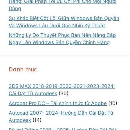
Hãng: Giải Pháp Tối ưu Chi Phí Cho Mọi Người
Dùng
Sự Khác Biệt Cốt Lõi Giữa Windows Bản Quyền
Và Windows Lậu Dưới Góc Nhìn Kỹ Thuật
Những Lý Do Thuyết Phục Bạn Nên Nâng Cấp
Ngay Lên Windows Bản Quyền Chính Hãng
Danh mục
3DS MAX 2018-2019-2020-2021-2023-2024:
Cài Đặt Từ Autodesk
(30)
Acrobat Pro DC – Tải chính thức từ Adobe
(10)
Autocad 2007- 2024: Hướng Dẫn Cài Đặt Từ
Autodesk
(14)
Bộ cài Office 2010 – 2025: Hướng Dẫn Cài Đặt