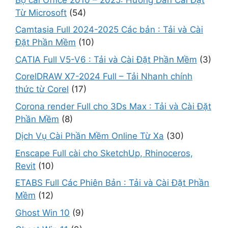
Từ Microsoft
(54)
Camtasia Full 2024-2025 Các bản : Tải và Cài
Đặt Phần Mềm
(10)
CATIA Full V5-V6 : Tải và Cài Đặt Phần Mềm
(3)
CorelDRAW X7-2024 Full – Tải Nhanh chính
thức từ Corel
(17)
Corona render Full cho 3Ds Max : Tải và Cài Đặt
Phần Mềm
(8)
Dịch Vụ Cài Phần Mềm Online Từ Xa
(30)
Enscape Full cài cho SketchUp, Rhinoceros,
Revit
(10)
ETABS Full Các Phiên Bản : Tải và Cài Đặt Phần
Mềm
(12)
Ghost Win 10
(9)