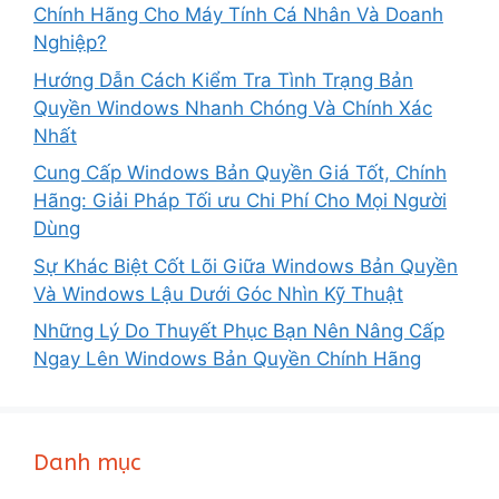
Chính Hãng Cho Máy Tính Cá Nhân Và Doanh
Nghiệp?
Hướng Dẫn Cách Kiểm Tra Tình Trạng Bản
Quyền Windows Nhanh Chóng Và Chính Xác
Nhất
Cung Cấp Windows Bản Quyền Giá Tốt, Chính
Hãng: Giải Pháp Tối ưu Chi Phí Cho Mọi Người
Dùng
Sự Khác Biệt Cốt Lõi Giữa Windows Bản Quyền
Và Windows Lậu Dưới Góc Nhìn Kỹ Thuật
Những Lý Do Thuyết Phục Bạn Nên Nâng Cấp
Ngay Lên Windows Bản Quyền Chính Hãng
Danh mục