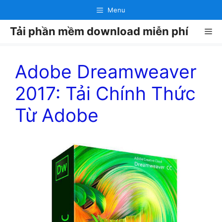
Chuyển
Menu
đến
Tải phần mềm download miễn phí
nội
Me
dung
Adobe Dreamweaver
2017: Tải Chính Thức
Từ Adobe