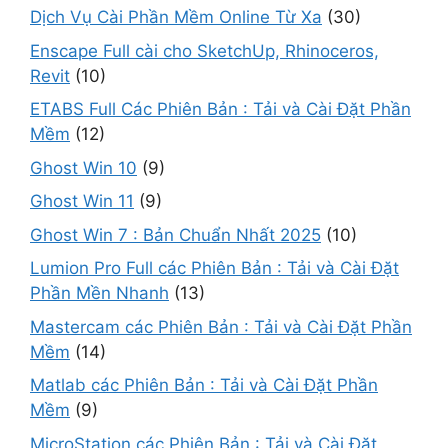
Dịch Vụ Cài Phần Mềm Online Từ Xa
(30)
Enscape Full cài cho SketchUp, Rhinoceros,
Revit
(10)
ETABS Full Các Phiên Bản : Tải và Cài Đặt Phần
Mềm
(12)
Ghost Win 10
(9)
Ghost Win 11
(9)
Ghost Win 7 : Bản Chuẩn Nhất 2025
(10)
Lumion Pro Full các Phiên Bản : Tải và Cài Đặt
Phần Mền Nhanh
(13)
Mastercam các Phiên Bản : Tải và Cài Đặt Phần
Mềm
(14)
Matlab các Phiên Bản : Tải và Cài Đặt Phần
Mềm
(9)
MicroStation các Phiên Bản : Tải và Cài Đặt