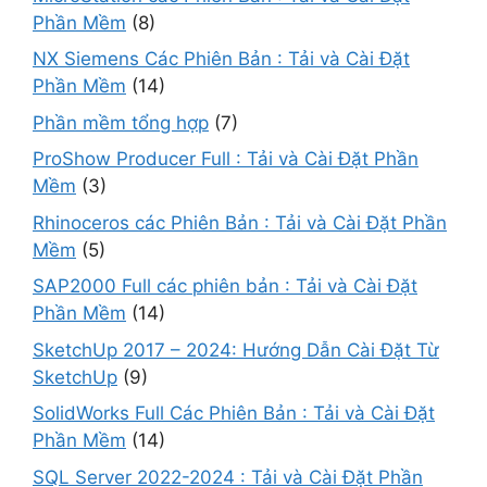
Phần Mềm
(8)
NX Siemens Các Phiên Bản : Tải và Cài Đặt
Phần Mềm
(14)
Phần mềm tổng hợp
(7)
ProShow Producer Full : Tải và Cài Đặt Phần
Mềm
(3)
Rhinoceros các Phiên Bản : Tải và Cài Đặt Phần
Mềm
(5)
SAP2000 Full các phiên bản : Tải và Cài Đặt
Phần Mềm
(14)
SketchUp 2017 – 2024: Hướng Dẫn Cài Đặt Từ
SketchUp
(9)
SolidWorks Full Các Phiên Bản : Tải và Cài Đặt
Phần Mềm
(14)
SQL Server 2022-2024 : Tải và Cài Đặt Phần