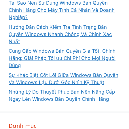
Tại Sao Nên Sử Dụng Windows Bản Quyền
Chính Hãng Cho Máy Tính Cá Nhân Và Doanh
Nghiệp?
Hướng Dẫn Cách Kiểm Tra Tình Trạng Bản
Quyền Windows Nhanh Chóng Và Chính Xác
Nhất
Cung Cấp Windows Bản Quyền Giá Tốt, Chính
Hãng: Giải Pháp Tối ưu Chi Phí Cho Mọi Người
Dùng
Sự Khác Biệt Cốt Lõi Giữa Windows Bản Quyền
Và Windows Lậu Dưới Góc Nhìn Kỹ Thuật
Những Lý Do Thuyết Phục Bạn Nên Nâng Cấp
Ngay Lên Windows Bản Quyền Chính Hãng
Danh mục