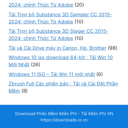
2024: chính Thức Từ Adobe
(20)
Tải Trọn bộ Substance 3D Sampler CC 2015-
2024: chính Thức Từ Adobe
(10)
Tải Trọn bộ Substance 3D Stager CC 2015-
2024: chính Thức Từ Adobe
(10)
Tải và Cài Drive máy in Canon, Hp, Brother
(98)
Windows 10 iso download 64-bit : Tải Win 10
Mới Nhất
(26)
Windows 11 ISO – Tải Win 11 mới nhất
(6)
Zbrush Full Các phiên bản : Tải và Cài Đặt Phần
Mềm
(8)
Download Phần Mềm Miễn Phí - Tải Miễn Phí VN
https://downloads.io.vn